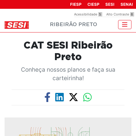
Observação:
FIESP
CIESP
SESI
SENAI
este
Acessibilidade
5
Alto Contraste
6
site
RIBEIRÃO PRETO
inclui
um
sistema
CAT SESI Ribeirão
de
acessibilidade.
Preto
Conheça nossos planos e faça sua
carteirinha!