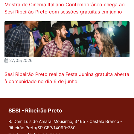
Mostra de Cinema Italiano Contemporâneo chega ao
Sesi Ribeirão Preto com sessões gratuitas em junho
27/05/2026
Sesi Ribeirão Preto realiza Festa Junina gratuita aberta
à comunidade no dia 6 de junho
SESI - Ribeirão Preto
R. Dom Luís do Amaral Mousinho, 3465 - Castelo Branco -
Ribeirão Preto/SP
CEP:14090-280