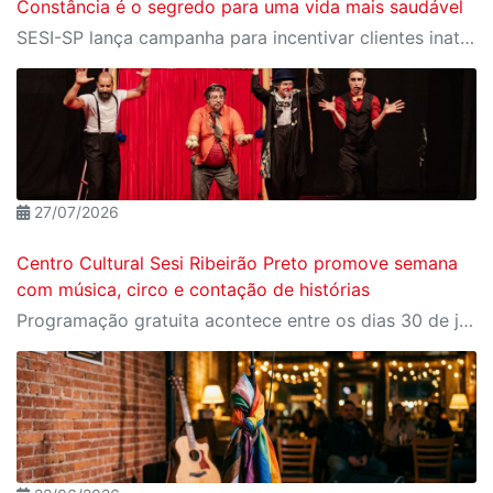
Constância é o segredo para uma vida mais saudável
SESI-SP lança campanha para incentivar clientes inativos a retomarem a prática de atividades físicas, esporte e lazer com benefícios exclusivos
27/07/2026
Centro Cultural Sesi Ribeirão Preto promove semana
com música, circo e contação de histórias
Programação gratuita acontece entre os dias 30 de julho e 2 de agosto; ingressos podem ser reservados pelo Meu Sesi