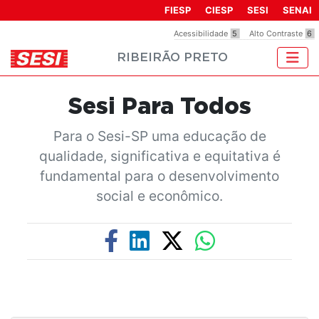
Observação:
FIESP
CIESP
SESI
SENAI
este
Acessibilidade
5
Alto Contraste
6
site
RIBEIRÃO PRETO
inclui
um
sistema
Sesi Para Todos
de
acessibilidade.
Para o Sesi-SP uma educação de
qualidade, significativa e equitativa é
fundamental para o desenvolvimento
social e econômico.