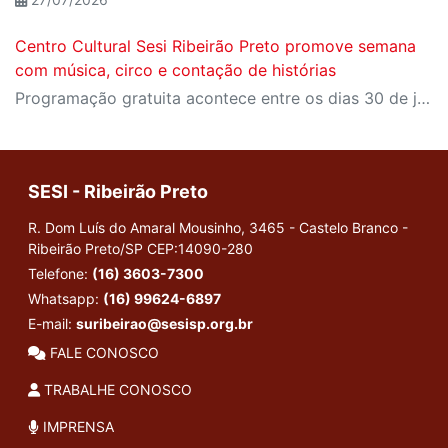
Centro Cultural Sesi Ribeirão Preto promove semana
com música, circo e contação de histórias
Programação gratuita acontece entre os dias 30 de julho e 2 de agosto; ingressos podem ser reservados pelo Meu Sesi
SESI - Ribeirão Preto
R. Dom Luís do Amaral Mousinho, 3465 - Castelo Branco -
Ribeirão Preto/SP
CEP:14090-280
Telefone:
(16) 3603-7300
Whatsapp:
(16) 99624-6897
E-mail:
suribeirao@sesisp.org.br
FALE CONOSCO
TRABALHE CONOSCO
IMPRENSA