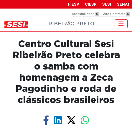
Observação:
FIESP
CIESP
SESI
SENAI
este
Acessibilidade
5
Alto Contraste
6
site
RIBEIRÃO PRETO
inclui
um
sistema
Centro Cultural Sesi
de
acessibilidade.
Ribeirão Preto celebra
o samba com
homenagem a Zeca
Pagodinho e roda de
clássicos brasileiros