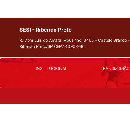
visuais
que
usam
um
SESI - Ribeirão Preto
leitor
R. Dom Luís do Amaral Mousinho, 3465 - Castelo Branco -
de
Ribeirão Preto/SP
CEP:14090-280
tela;
Pressione
Control-
F10
INSTITUCIONAL
TRANSMISSÃO
para
abrir
um
menu
de
acessibilidade.