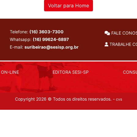
Voltar para Home
Telefone:
(16) 3603-7300
FALE CONO
Whatsapp:
(16) 99624-6897
TRABALHE 
E-mail:
suribeirao@sesisp.org.br
 ON-LINE
EDITORA SESI-SP
CONSU
Copyright 2026 © Todos os direitos reservados. -
cvs