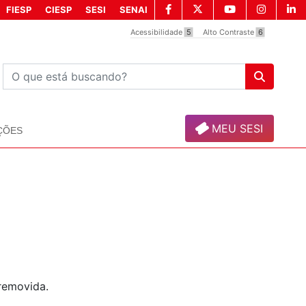
FIESP
CIESP
SESI
SENAI
Acessibilidade
5
Alto Contraste
6
MEU SESI
ÇÕES
removida.