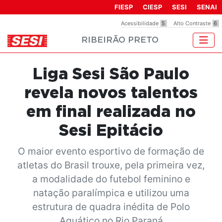
Observação:
FIESP
CIESP
SESI
SENAI
este
Acessibilidade
5
Alto Contraste
6
site
RIBEIRÃO PRETO
inclui
um
sistema
Liga Sesi São Paulo
de
acessibilidade.
revela novos talentos
em final realizada no
Sesi Epitácio
O maior evento esportivo de formação de
atletas do Brasil trouxe, pela primeira vez,
a modalidade do futebol feminino e
natação paralímpica e utilizou uma
estrutura de quadra inédita de Polo
Aquático no Rio Paraná