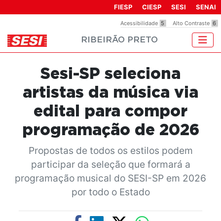
Observação:
FIESP
CIESP
SESI
SENAI
este
Acessibilidade
5
Alto Contraste
6
site
RIBEIRÃO PRETO
inclui
um
sistema
Sesi-SP seleciona
de
acessibilidade.
artistas da música via
edital para compor
programação de 2026
Propostas de todos os estilos podem
participar da seleção que formará a
programação musical do SESI-SP em 2026
por todo o Estado