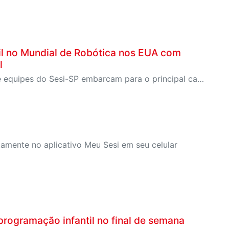
il no Mundial de Robótica nos EUA com
l
Com soluções inovadoras e histórias inspiradoras, nove equipes do Sesi-SP embarcam para o principal campeonato de robótica educacional do mundo, levando robôs, ciência e transformação social
tamente no aplicativo Meu Sesi em seu celular
programação infantil no final de semana