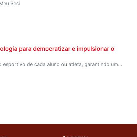
 Meu Sesi
logia para democratizar e impulsionar o
Método prioriza respeito aos níveis de desenvolvimento esportivo de cada aluno ou atleta, garantindo uma evolução gradual e saudável na formação de novos talentos, até chegar ao alto rendimento