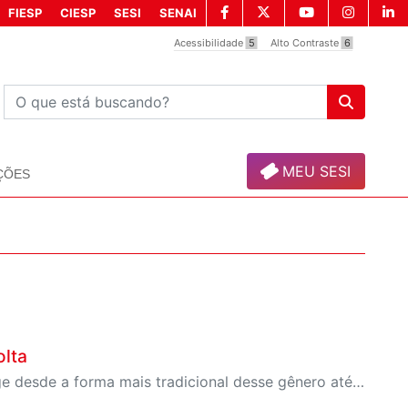
FIESP
CIESP
SESI
SENAI
Acessibilidade
5
Alto Contraste
6
MEU SESI
ÇÕES
olta
Apresentações gratuitas com um repertório que abrange desde a forma mais tradicional desse gênero até versões populares