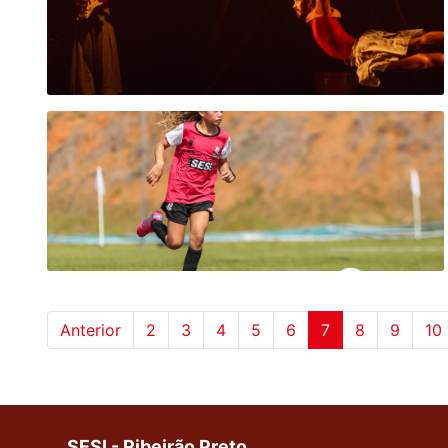
Anterior
2
3
4
5
6
7
8
9
10
SESI - Ribeirão Preto